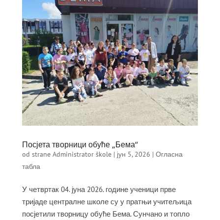
Посјета творници обуће „Бема“
od strane
Administrator škole
|
јун 5, 2026
|
Огласна
табла
У четвртак 04. јуна 2026. године ученици прве
тријаде централне школе су у пратњи учитељица
посјетили творницу обуће Бема. Сунчано и топло