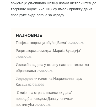
вријеме је уљепшало шетњу новим шеталиштем до
творнице обуће. Ученици су имали прилику да из
прве руке виде погоне за израду...
НАЈНОВИЈЕ
Посјета творници обуће „Бема“
05/06/2026
Рецитаторска смотра „Марија Бузаџија“
02/06/2026
Изложба радова у оквиру наставе техничког
образовања
02/06/2026
Једнодневни излет на Национални парк
Козара
02/06/2026
„Смијешна страна школских дана“ –
приредба поводом Дана ученичких
постигнућа
02/06/2026