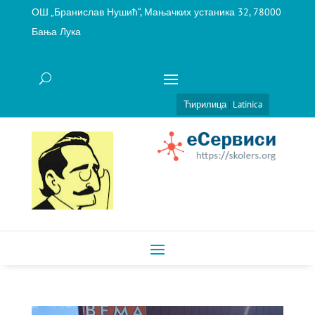
ОШ „Бранислав Нушић“, Мањачких устаника 32, 78000
Бања Лука
Ћирилица
|
Latinica