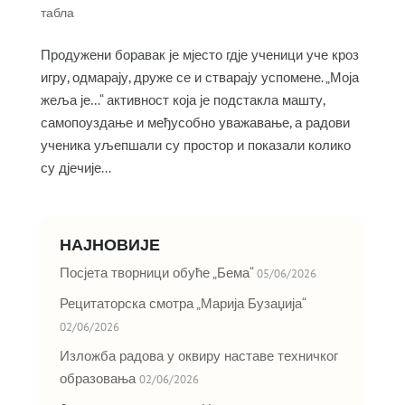
табла
Продужени боравак је мјесто гдје ученици уче кроз
игру, одмарају, друже се и стварају успомене. „Моја
жеља је…“ активност која је подстакла машту,
самопоуздање и међусобно уважавање, а радови
ученика уљепшали су простор и показали колико
су дјечије...
НАЈНОВИЈЕ
Посјета творници обуће „Бема“
05/06/2026
Рецитаторска смотра „Марија Бузаџија“
02/06/2026
Изложба радова у оквиру наставе техничког
образовања
02/06/2026