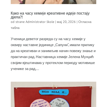
Како на часу хемије креативне идеје постају
дјела?!
od strane
Administrator škole
|
мај 20, 2026
|
Огласна
табла
Ученици деветог разреда су на часу хемије у
оквиру наставне јединице „Сапуни“, имали прилику
да на креативан и занимљив начин повежу знање и
практичан рад. Наставница хемије Јелена Мунџић
својим вјештинама у протеклом периоду мотивише
ученике за рад,...