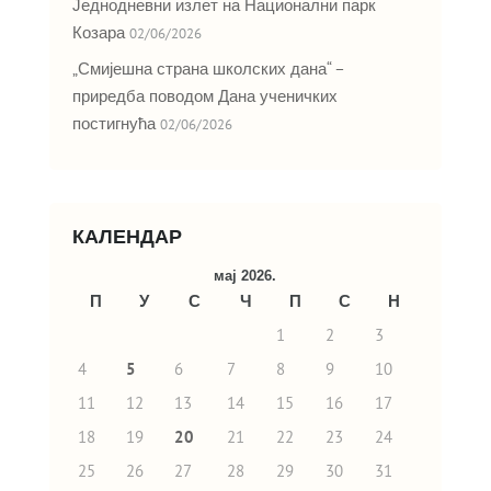
Једнодневни излет на Национални парк
Козара
02/06/2026
„Смијешна страна школских дана“ –
приредба поводом Дана ученичких
постигнућа
02/06/2026
КАЛЕНДАР
мај 2026.
П
У
С
Ч
П
С
Н
1
2
3
4
5
6
7
8
9
10
11
12
13
14
15
16
17
18
19
20
21
22
23
24
25
26
27
28
29
30
31