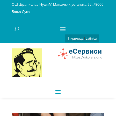
ОШ „Бранислав Нушић“, Мањачких устаника 32, 78000
Бања Лука
Ћирилица
|
Latinica