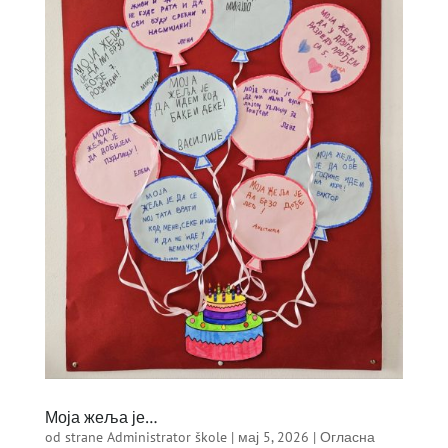
Моја жеља је…
od strane
Administrator škole
|
мај 5, 2026
|
Огласна