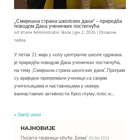
„Смијешна страна школских дана“ – приредба
поводом Дана ученичких постигнућа
od strane
Administrator škole
|
јун 2, 2026
|
Огласна
табла
У петак 22. маја у холу централне школе одржана
је приредба поводом Дана ученичких постигнућа,
на тему „Смијешна страна школских дана“. Програм
су вриједно припремали ученици са својим
учитељицама и наставницама у оквиру
ваннаставних активности. Кроз глуму, плес и...
« Stariji unosi
НАЈНОВИЈЕ
Посјета творници обуће „Бема“
05/06/2026