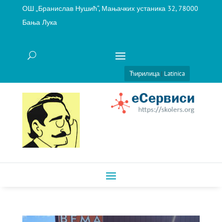
ОШ „Бранислав Нушић“, Мањачких устаника 32, 78000
Бања Лука
Ћирилица
|
Latinica