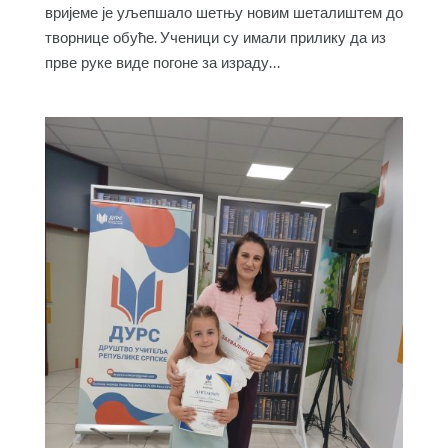
вријеме је уљепшало шетњу новим шеталиштем до
творнице обуће. Ученици су имали прилику да из
прве руке виде погоне за израду...