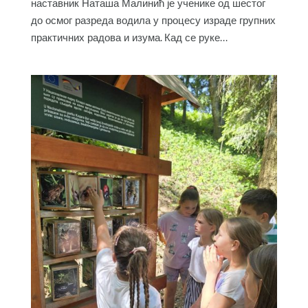
наставник Наташа Малинић је ученике од шестог
до осмог разреда водила у процесу израде групних
практичних радова и изума. Кад се руке...