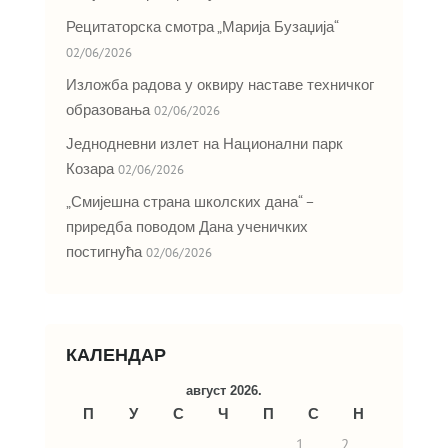
Рецитаторска смотра „Марија Бузаџија“
02/06/2026
Изложба радова у оквиру наставе техничког
образовања
02/06/2026
Једнодневни излет на Национални парк
Козара
02/06/2026
„Смијешна страна школских дана“ –
приредба поводом Дана ученичких
постигнућа
02/06/2026
КАЛЕНДАР
август 2026.
П
У
С
Ч
П
С
Н
1
2