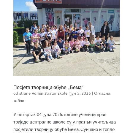
Посјета творници обуће „Бема“
od strane
Administrator škole
|
јун 5, 2026
|
Огласна
табла
У четвртак 04. јуна 2026. године ученици прве
тријаде централне школе су у пратњи учитељица
посјетили творницу обуће Бема. Сунчано и топло