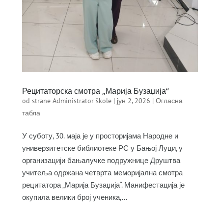
Рецитаторска смотра „Марија Бузаџија“
od strane
Administrator škole
|
јун 2, 2026
|
Огласна
табла
У суботу, 30. маја је у просторијама Народне и
универзитетске библиотеке РС у Бањој Луци, у
организацији бањалучке подружнице Друштва
учитеља одржана четврта меморијална смотра
рецитатора „Марија Бузаџија“. Манифестација је
окупила велики број ученика,...