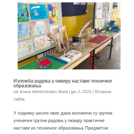
Изложба радова у оквиру наставе техничког
образовања
od strane
Administrator škole
|
јун 2, 2026
|
Огласна
табла
У ходнику школе ових дана изложени су групни
ученички групни радови, у оквиру практичне
наставе из техничког образовања. Предметни