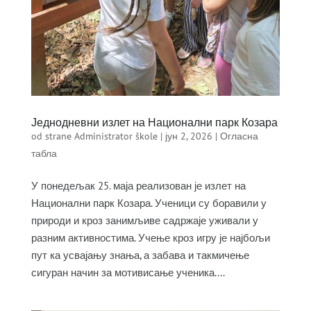
Једнодневни излет на Национални парк Козара
od strane
Administrator škole
|
јун 2, 2026
|
Огласна
табла
У понедељак 25. маја реализован је излет на
Национални парк Козара. Ученици су боравили у
природи и кроз занимљиве садржаје уживали у
разним активностима. Учење кроз игру је најбољи
пут ка усвајању знања, а забава и такмичење
сигуран начин за мотивисање ученика....