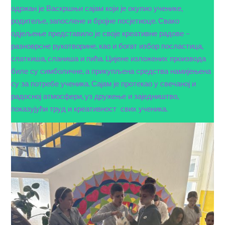
одржан је Васкршњи сајам који је окупио ученике,
родитеље, запослене и бројне посјетиоце. Свако
одјељење представило је своје креативне радове –
разноврсне рукотворине, као и богат избор посластица,
слаткиша, сланиша и пића. Цијене изложених производа
биле су симболичне, а прикупљена средства намијењена
су за потребе ученика. Сајам је протекао у свечаној и
радосној атмосфери, уз дружење и заједништво,
показујући труд и креативност свих ученика.