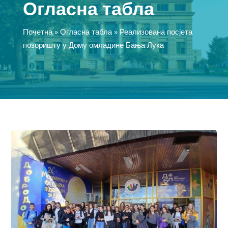
Огласна табла
Почетна
»
Огласна табла
»
Реализована посјета
позоришту у Дому омладине Бања Лука