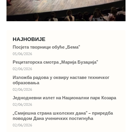
НАЈНОВИЈЕ
Посјета творници обуће „Бема“
05/06/2026
Рецитаторска смотра „Марија Бузаџија“
02/06/2026
Изложба радова у оквиру наставе техничког
образовања
02/06/2026
Једнодневни излет на Национални парк Козара
02/06/2026
„Смијешна страна школских дана“ – приредба
поводом Дана ученичких постигнућа
02/06/2026