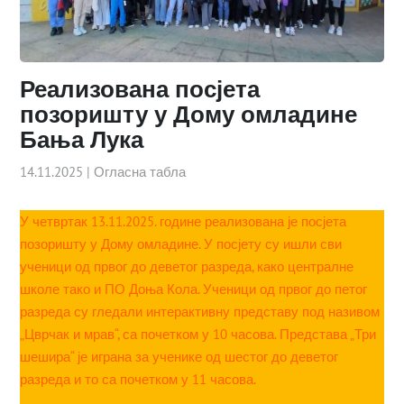
Реализована посјета
позоришту у Дому омладине
Бања Лука
14.11.2025
|
Огласна табла
У четвртак 13.11.2025. године реализована је посјета
позоришту у Дому омладине. У посјету су ишли сви
ученици од првог до деветог разреда, како централне
школе тако и ПО Доња Кола. Ученици од првог до петог
разреда су гледали интерактивну представу под називом
„Цврчак и мрав“, са почетком у 10 часова. Представа „Три
шешира“ је играна за ученике од шестог до деветог
разреда и то са почетком у 11 часова.