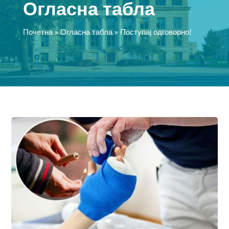
Огласна табла
Почетна
»
Огласна табла
»
Поступај одговорно!