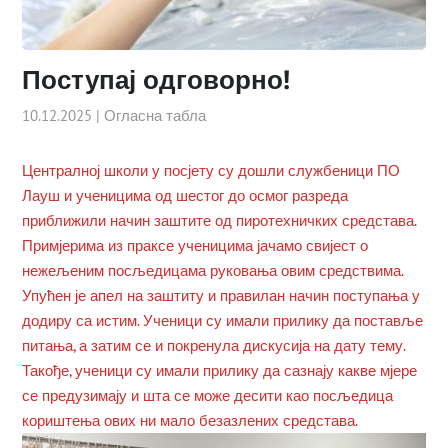
Поступај одговорно!
10.12.2025
|
Огласна табла
Централној школи у посјету су дошли службеници ПО
Лауш и ученицима од шестог до осмог разреда
приближили начин заштите од пиротехничких средстава.
Примјерима из праксе ученицима јачамо свијест о
нежељеним посљедицама руковања овим средствима.
Упућен је апел на заштиту и правилан начин поступања у
додиру са истим. Ученици су имали прилику да поставље
питања, а затим се и покренула дискусија на дату тему.
Такође, ученици су имали прилику да сазнају какве мјере
се предузимају и шта се може десити као посљедица
кориштења ових ни мало безазлених средстава.