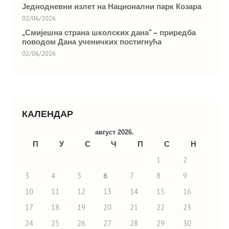
Једнодневни излет на Национални парк Козара
02/06/2026
„Смијешна страна школских дана“ – приредба
поводом Дана ученичких постигнућа
02/06/2026
КАЛЕНДАР
август 2026.
П
У
С
Ч
П
С
Н
1
2
3
4
5
6
7
8
9
10
11
12
13
14
15
16
17
18
19
20
21
22
23
24
25
26
27
28
29
30