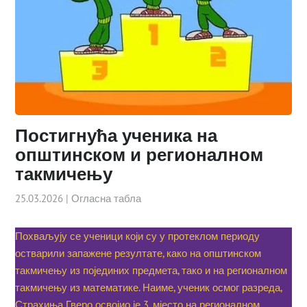
Постигнућа ученика на
општинском и регионалном
такмичењу
25.03.2026
|
Огласна табла
Похваљују се ученици који су у протеклом периоду
остварили запажене резултате, како на општинском
такмичењу из појединих предмета, тако и на регионалном
такмичењу из математике. Наиме, ученик осмог разреда,
Страхиња Гверо освојио је 3. мјесто на регионалном