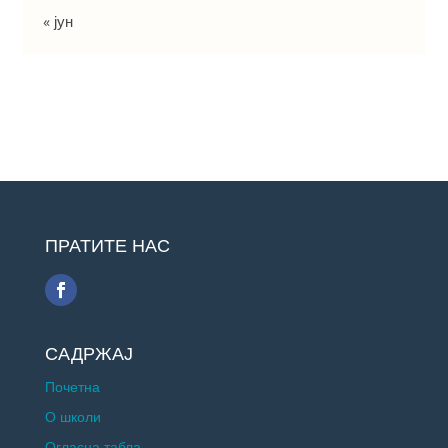
« јун
ПРАТИТЕ НАС
САДРЖАЈ
Почетна
О школи
Огласна табла