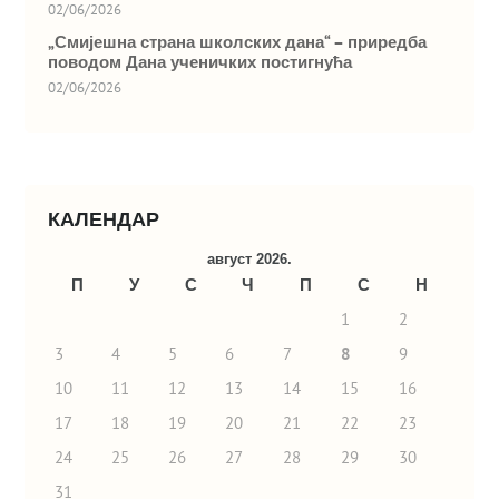
02/06/2026
„Смијешна страна школских дана“ – приредба
поводом Дана ученичких постигнућа
02/06/2026
КАЛЕНДАР
август 2026.
П
У
С
Ч
П
С
Н
1
2
3
4
5
6
7
8
9
10
11
12
13
14
15
16
17
18
19
20
21
22
23
24
25
26
27
28
29
30
31