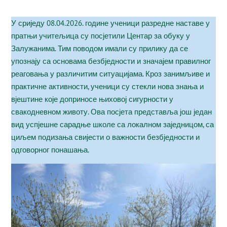
У сриједу 08.04.2026. године ученици разредне наставе у
пратњи учитељица су посјетили Центар за обуку у
Залужанима. Тим поводом имали су прилику да се
упознају са основама безбједности и значајем правилног
реаговања у различитим ситуацијама. Кроз занимљиве и
практичне активности, ученици су стекли нова знања и
вјештине које доприносе њиховој сигурности у
свакодневном животу. Ова посјета представља још један
вид успјешне сарадње школе са локалном заједницом, са
циљем подизања свијести о важности безбједности и
одговорног понашања.