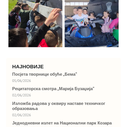
НАЈНОВИЈЕ
Посјета творници обуће „Бема“
05/06/2026
Рецитаторска смотра „Марија Бузаџија“
02/06/2026
Изложба радова у оквиру наставе техничког
образовања
02/06/2026
Једнодневни излет на Национални парк Козара