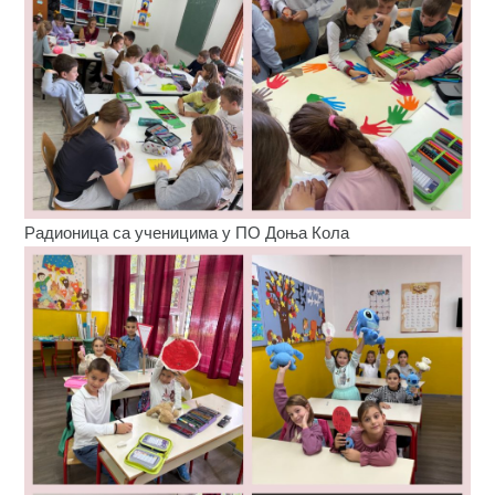
Радионица са ученицима у ПО Доња Кола