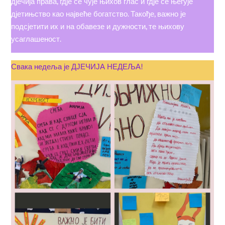
дјечија права, гдје се чује њихов глас и гдје се његује
дјетињство као највеће богатство. Такође, важно је
подсјетити их и на обавезе и дужности, те њихову
усаглашеност.
Свака недеља је ДЈЕЧИЈА НЕДЕЉА!