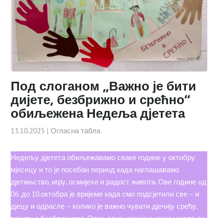
Под слоганом „Важно је бити
дијете, безбрижно и срећно“
обиљежена Недеља дјетета
13.10.2025
|
Огласна табла
Недељу дјетета обиљежавамо сваке године у октобру
мјесецу и то је посебан период када наглашавамо
дјетињство, игру, осмијехе и радост живота. Ове године од
06. до 10.октобра је вријеме када смо подсјетили све – и
дјецу и одрасле – колико је важно чувати дјечију срећу,