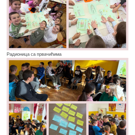
Радионица са првачићима