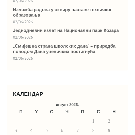
02/06/2026
Изложба радова у оквиру наставе техничког
образовања
02/06/2026
Једнодневни излет на Национални парк Козара
02/06/2026
„Смијешна страна школских дана“ – приредба
поводом Дана ученичких постигнућа
02/06/2026
КАЛЕНДАР
август 2026.
П
У
С
Ч
П
С
Н
1
2
3
4
5
6
7
8
9