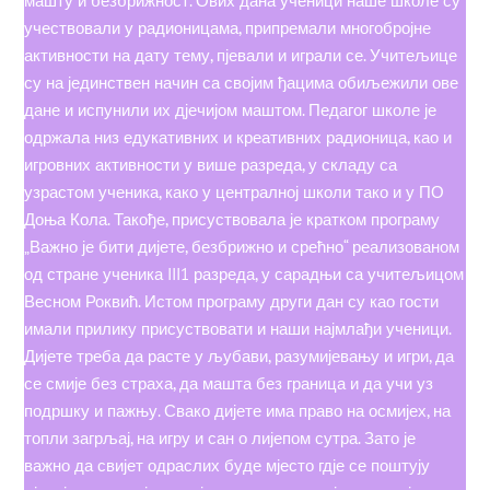
машту и безбрижност. Ових дана ученици наше школе су
учествовали у радионицама, припремали многобројне
активности на дату тему, пјевали и играли се. Учитељице
су на јединствен начин са својим ђацима обиљежили ове
дане и испунили их дјечијом маштом. Педагог школе је
одржала низ едукативних и креативних радионица, као и
игровних активности у више разреда, у складу са
узрастом ученика, како у централној школи тако и у ПО
Доња Кола. Такође, присуствовала је кратком програму
„Важно је бити дијете, безбрижно и срећно“ реализованом
од стране ученика III1 разреда, у сарадњи са учитељицом
Весном Роквић. Истом програму други дан су као гости
имали прилику присуствовати и наши најмлађи ученици.
Дијете треба да расте у љубави, разумијевању и игри, да
се смије без страха, да машта без граница и да учи уз
подршку и пажњу. Свако дијете има право на осмијех, на
топли загрљај, на игру и сан о лијепом сутра. Зато је
важно да свијет одраслих буде мјесто гдје се поштују