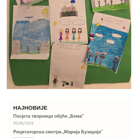
НАЈНОВИЈЕ
Посјета творници обуће „Бема“
05/06/2026
Рецитаторска смотра „Марија Бузаџија“