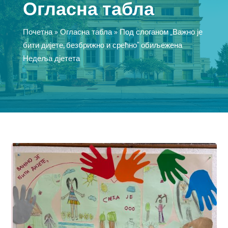
Огласна табла
Почетна
»
Огласна табла
»
Под слоганом „Важно је
бити дијете, безбрижно и срећно“ обиљежена
Недеља дјетета