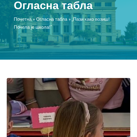
Огласна табла
Почетна
»
Огласна табла
»
„Пази како возиш!
Почела је школа!“