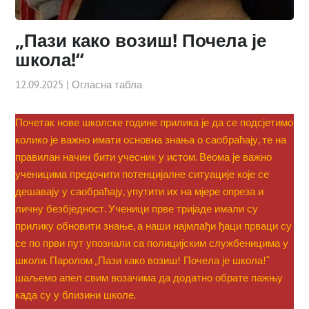
„Пази како возиш! Почела је
школа!“
12.09.2025
|
Огласна табла
Почетак нове школске године прилика је да се подсјетимо
колико је важно имати основна знања о саобраћају, те на
правилан начин бити учесник у истом. Веома је важно
ученицима предочити потенцијалне ситуације које се
дешавају у саобраћају, упутити их на мјере опреза и
личну безбједност. Ученици прве тријаде имали су
прилику обновити знање, а наши најмлађи ђаци прваци су
се по први пут упознали са полицијским службеницима у
школи. Паролом „Пази како возиш! Почела је школа!“
шаљемо апел свим возачима да додатно обрате пажњу
када су у близини школе.