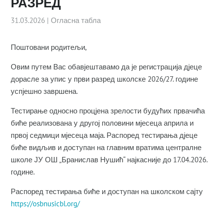
РАЗРЕД
31.03.2026
|
Огласна табла
Поштовани родитељи,
Овим путем Вас обавјештавамо да је регистрација дјеце
дорасле за упис у први разред школске 2026/27. године
успјешно завршена.
Тестирање односно процјена зрелости будућих првачића
биће реализована у другој половини мјесеца априла и
првој седмици мјесеца маја. Распоред тестирања дјеце
биће видљив и доступан на главним вратима централне
школе ЈУ ОШ „Бранислав Нушић“ најкасније до 17.04.2026.
године.
Распоред тестирања биће и доступан на школском сајту
https://osbnusicbl.org/