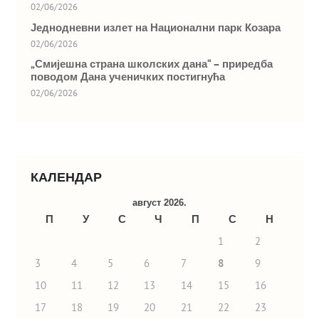
02/06/2026
Једнодневни излет на Национални парк Козара
02/06/2026
„Смијешна страна школских дана“ – приредба
поводом Дана ученичких постигнућа
02/06/2026
КАЛЕНДАР
август 2026.
П
У
С
Ч
П
С
Н
1
2
3
4
5
6
7
8
9
10
11
12
13
14
15
16
17
18
19
20
21
22
23