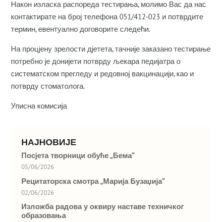
Након изласка распореда тестирања, молимо Вас да нас
контактирате на број телефона 051/412-023 и потврдите
термин, евентуално договорите следећи.
На процјену зрелости дјетета, тачније заказано тестирање
потребно је донијети потврду љекара педијатра о
систематском прегледу и редовној вакцинацији, као и
потврду стоматолога.
Уписна комисија
НАЈНОВИЈЕ
Посјета творници обуће „Бема“
05/06/2026
Рецитаторска смотра „Марија Бузаџија“
02/06/2026
Изложба радова у оквиру наставе техничког
образовања