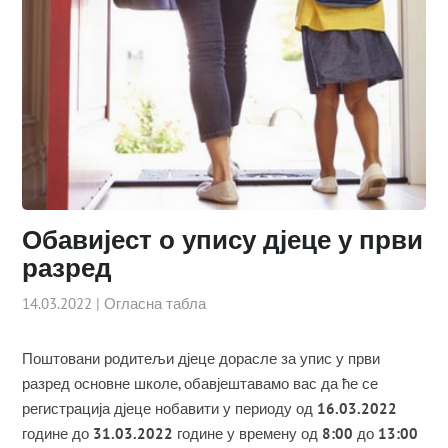
Обавијест о упису дјеце у први
разред
14.03.2022
|
Огласна табла
Поштовани родитељи дјеце дорасле за упис у први
разред основне школе, обавјештавамо вас да ће се
регистрација дјеце нобавити у периоду од
16.03.2022
године до
31.03.2022
године у времену од
8:00
до
13:00