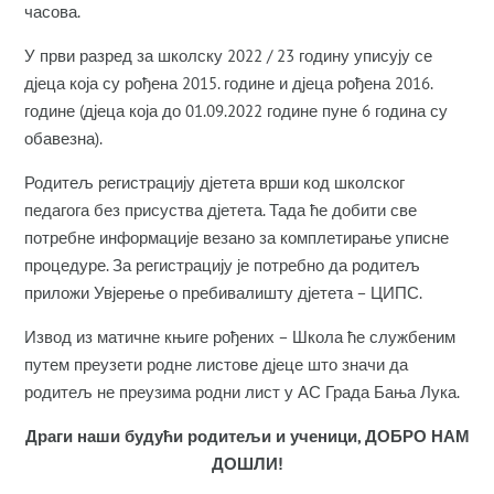
часова.
У први разред за школску 2022 / 23 годину уписују се
дјеца која су рођена 2015. године и дјеца рођена 2016.
године (дјеца која до 01.09.2022 године пуне 6 година су
обавезна).
Родитељ регистрацију дјетета врши код школског
педагога без присуства дјетета. Тада ће добити све
потребне информације везано за комплетирање уписне
процедуре. За регистрацију је потребно да родитељ
приложи Увјерење о пребивалишту дјетета – ЦИПС.
Извод из матичне књиге рођених – Школа ће службеним
путем преузети родне листове дјеце што значи да
родитељ не преузима родни лист у АС Града Бања Лука.
Драги наши будући родитељи и ученици, ДОБРО НАМ
ДОШЛИ!