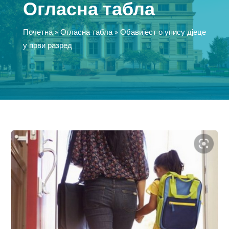
Огласна табла
Почетна
»
Огласна табла
»
Обавијест о упису дјеце
у први разред