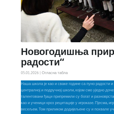
Новогодишња прире
радости“
05.01.2026
|
Огласна табла
Наша школа је као и сваке године са пуно радости 
централној и подручној школи, којом смо уједно доч
талентовани ђаци припремили су богат и разноврстан
као и ученици кроз рецитације у игроказе. Пјесма, и
весељем. Том приликом додијељене су и похвале уч