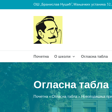
ОШ „Бранислав Нушић“, Мањачких устаника 32,
Почетна
О школи
Огласна табла
Огласна табла
Почетна
»
Огласна табла
»
Новогодишња прир