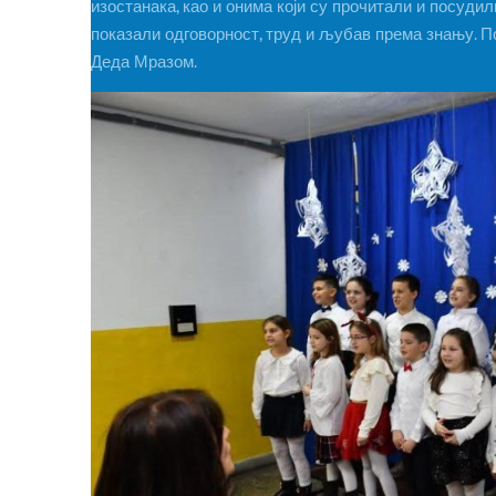
изостанака, као и онима који су прочитали и посудил
показали одговорност, труд и љубав према знању. 
Деда Мразом.