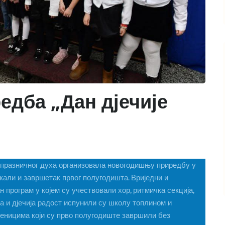
дба „Дан дјечије
и празничног духа организовала новогодишњу приредбу у
екали и завршетак првог полугодишта. Вриједни и
 програм у којем су учествовали хор, ритмичка секција,
гра и дјечија радост испунили су школу топлином и
еницима који су прво полугодиште завршили без