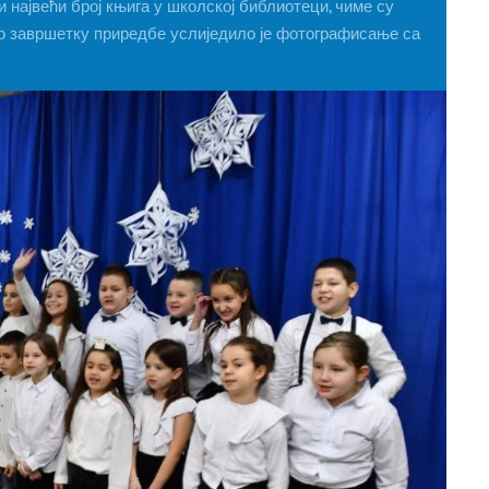
и највећи број књига у школској библиотеци, чиме су
По завршетку приредбе услиједило је фотографисање са