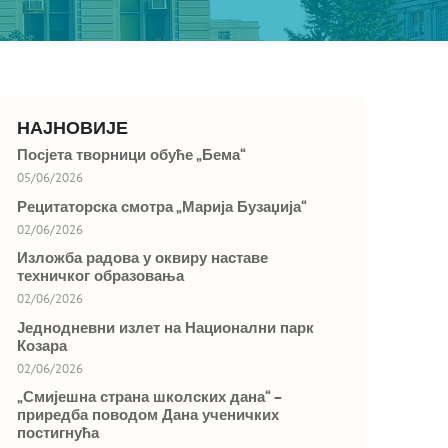
НАЈНОВИЈЕ
Посјета творници обуће „Бема“
05/06/2026
Рецитаторска смотра „Марија Бузаџија“
02/06/2026
Изложба радова у оквиру наставе
техничког образовања
02/06/2026
Једнодневни излет на Национални парк
Козара
02/06/2026
„Смијешна страна школских дана“ –
приредба поводом Дана ученичких
постигнућа