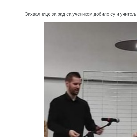
Захвалнице за рад са учеником добиле су и учите