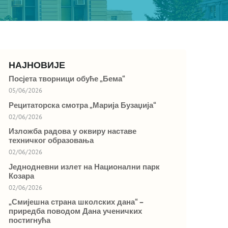
НАЈНОВИЈЕ
Посјета творници обуће „Бема“
05/06/2026
Рецитаторска смотра „Марија Бузаџија“
02/06/2026
Изложба радова у оквиру наставе
техничког образовања
02/06/2026
Једнодневни излет на Национални парк
Козара
02/06/2026
„Смијешна страна школских дана“ –
приредба поводом Дана ученичких
постигнућа