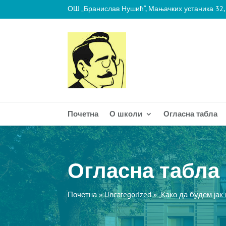
ОШ „Бранислав Нушић“, Мањачких устаника 32,
Почетна
О школи
Огласна табла
Огласна табла
Почетна
»
Uncategorized
»
„Како да будем јак