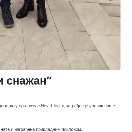
 и снажан“
 коју организује Nevid Teatar, награђен је ученик наше
озната и награђена прикладним поклоном.