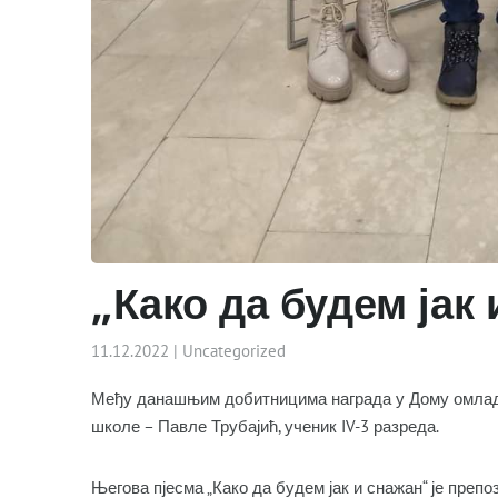
„Како да будем јак
11.12.2022
|
Uncategorized
Међу данашњим добитницима награда у Дому омладине,
школе – Павле Трубајић, ученик IV-3 разреда.
Његова пјесма „Како да будем јак и снажан“ је преп