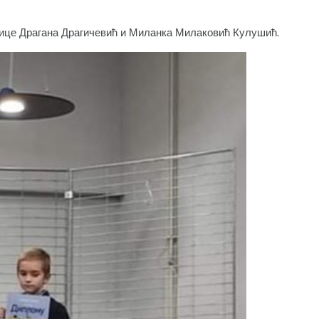
љице Драгана Драгичевић и Миланка Милаковић Кулушић.