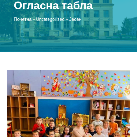
Огласна табла
Почетна
»
Uncategorized
»
Јесен