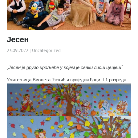
Јесен
23.09.2022
|
Uncategorized
„Јесен је друго прољеће у којем је сваки лист цвијет“
Учитељица Виолета Ђекић и вриједни ђаци II-1 разреда.