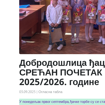
Добродошлица ђац
СРЕЋАН ПОЧЕТАК 
2025/2026. године
03.09.2025
|
Огласна табла
У понедељак првог септембра, ђачке торбе су се ст