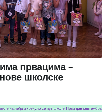
има првацима –
нове школске
авиле на леђа и кренуло се пут школе. Први дан септембра