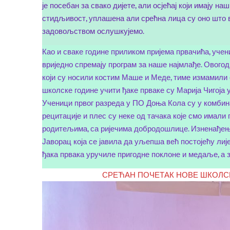
је посебан за свако дијете, али осјећај који имају н
стидљивост, уплашена али срећна лица су оно што ви
задовољством ослушкујемо.
Као и сваке године приликом пријема првачића, уче
вриједно спремају програм за наше најмлађе. Овогод
који су носили костим Маше и Меде, тиме измамили 
школске године учити ђаке прваке су Марија Чигоја
Ученици првог разреда у ПО Доња Кола су у комбина
рецитације и плес су неке од тачака које смо имали
родитељима, са ријечима добродошлице. Изненађење 
Јаворац која се јавила да уљепша већ постојећу л
ђака првака уручиле пригодне поклоне и медаље, а 
СРЕЋАН ПОЧЕТАК НОВЕ ШКОЛСКЕ Г