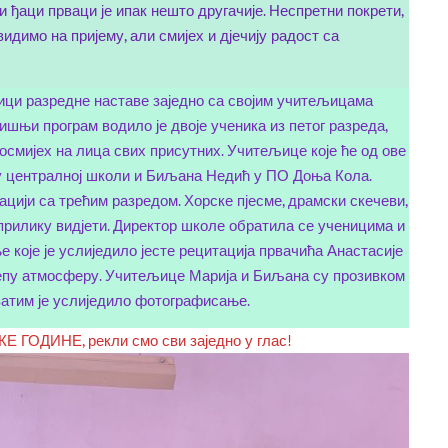
аши ђаци прваци је ипак нешто другачије. Неспретни покрети,
димо на пријему, али смијех и дјечију радост са
ници разредне наставе заједно са својим учитељицама
ишњи програм водило је двоје ученика из петог разреда,
осмијех на лица свих присутних. Учитељице које ће од ове
 у централној школи и Биљана Недић у ПО Доња Кола.
цији са трећим разредом. Хорске пјесме, драмски скечеви,
 прилику видјети. Директор школе обратила се ученицима и
које је услиједило јесте рецитација првачића Анастасије
ијепу атмосферу. Учитељице Марија и Биљана су прозивком
затим је услиједило фотографисање.
ОДИНЕ, рекли смо сви заједно у глас!