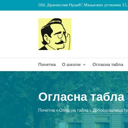
ОШ „Бранислав Нушић“, Мањачких устаника 32,
Почетна
О школи
Огласна табла
Огласна табла
Почетна
»
Огласна табла
»
Добродошлица ђа