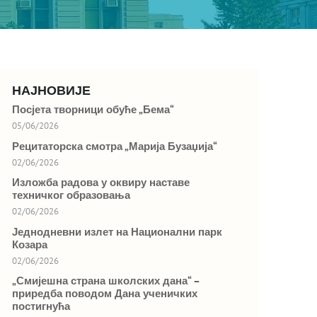
НАЈНОВИЈЕ
Посјета творници обуће „Бема“
05/06/2026
Рецитаторска смотра „Марија Бузаџија“
02/06/2026
Изложба радова у оквиру наставе
техничког образовања
02/06/2026
Једнодневни излет на Национални парк
Козара
02/06/2026
„Смијешна страна школских дана“ –
приредба поводом Дана ученичких
постигнућа