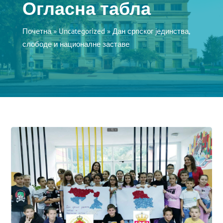
Огласна табла
Почетна
»
Uncategorized
»
Дан српског јединства,
слободе и националне заставе