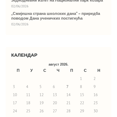
Једнодневни излет на Национални парк Козара
02/06/2026
„Смијешна страна школских дана“ – приредба
поводом Дана ученичких постигнућа
02/06/2026
КАЛЕНДАР
август 2026.
П
У
С
Ч
П
С
Н
1
2
3
4
5
6
7
8
9
10
11
12
13
14
15
16
17
18
19
20
21
22
23
24
25
26
27
28
29
30