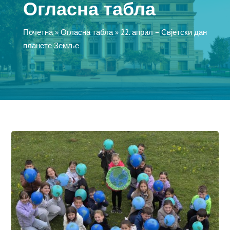
Огласна табла
Почетна
»
Огласна табла
»
22. април – Свјетски дан
планете Земље