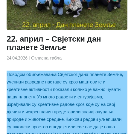
22. април – Свјетски дан
планете Земље
24.04.2026
|
Огласна табла
Поводом обиљежавања Свјетског дана планете Земље,
ученици разредне наставе су кроз маштовите и
креативне активности показали колико је важно чувати
нашу планету. Уз много радости и ентузијазма,
израђивали су креативне радове кроз које су на свој
дјечији и искрен начин представили значај очувања
природе и животне средине. Њихови радови уљепшали
су школски простор и подсјетили све нас да је наша