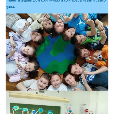
планета једини дом који имамо и који треба чувати сваког
дана.