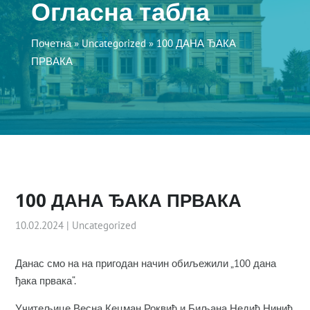
Огласна табла
Почетна
»
Uncategorized
»
100 ДАНА ЂАКА
ПРВАКА
100 ДАНА ЂАКА ПРВАКА
10.02.2024
|
Uncategorized
Данас смо на на пригодан начин обиљежили „100 дана
ђака првака“.
Учитељице Весна Кецман Роквић и Биљана Недић Нинић,