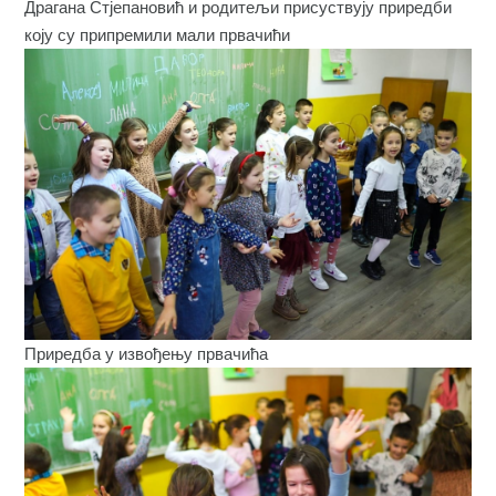
Драгана Стјепановић и родитељи присуствују приредби
коју су припремили мали првачићи
Приредба у извођењу првачића