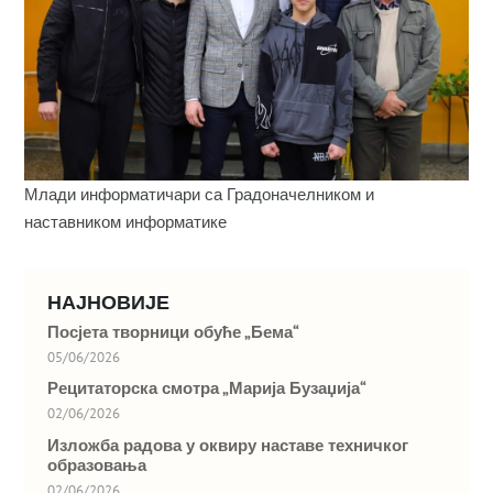
Млади информатичари са Градоначелником и
наставником информатике
НАЈНОВИЈЕ
Посјета творници обуће „Бема“
05/06/2026
Рецитаторска смотра „Марија Бузаџија“
02/06/2026
Изложба радова у оквиру наставе техничког
образовања
02/06/2026