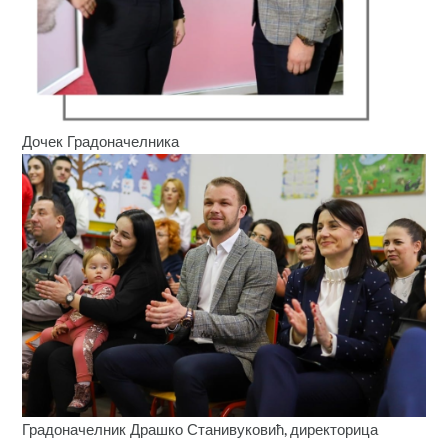
Дочек Градоначелника
Градоначелник Драшко Станивуковић, директорица