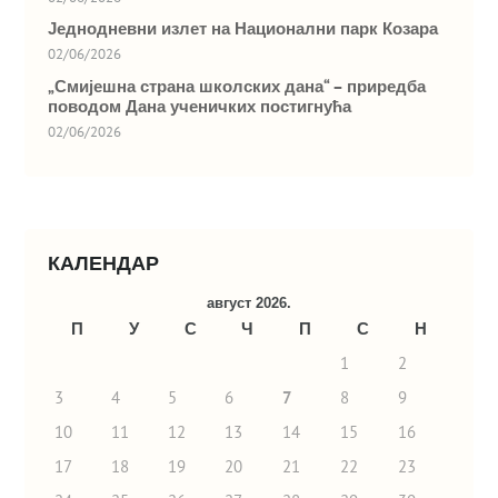
Једнодневни излет на Национални парк Козара
02/06/2026
„Смијешна страна школских дана“ – приредба
поводом Дана ученичких постигнућа
02/06/2026
КАЛЕНДАР
август 2026.
П
У
С
Ч
П
С
Н
1
2
3
4
5
6
7
8
9
10
11
12
13
14
15
16
17
18
19
20
21
22
23