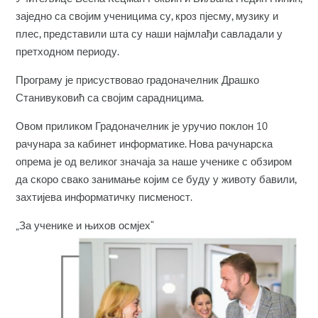
заједно са својим ученицима су, кроз пјесму, музику и
плес, представили шта су наши најмлађи савладали у
претходном периоду.
Програму је присуствовао градоначелник Драшко
Станивуковић са својим сарадницима.
Овом приликом Градоначелник је уручио поклон 10
рачунара за кабинет информатике. Нова рачунарска
опрема је од великог значаја за наше ученике с обзиром
да скоро свако занимање којим се буду у животу бавили,
захтијева информатичку писменост.
„За ученике и њихов осмјех“