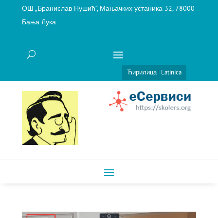
ОШ „Бранислав Нушић“, Мањачких устаника 32, 78000
Бања Лука
Ћирилица
|
Latinica