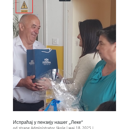
Испраћај у пензију нашег „Леке“
od strane
Administrator škole
|
мај 18, 2025
|