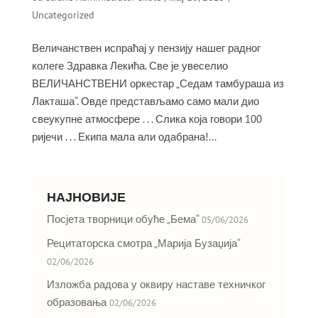
Uncategorized
Величанствен испраћај у пензију нашег радног
колеге Здравка Лекића. Све је увеселио
ВЕЛИЧАНСТВЕНИ оркестар „Седам тамбураша из
Лакташа“. Овде представљамо само мали дио
свеукупне атмосфере . . . Слика која говори 100
ријечи . . . Екипа мала али одабрана!...
НАЈНОВИЈЕ
Посјета творници обуће „Бема“
05/06/2026
Рецитаторска смотра „Марија Бузаџија“
02/06/2026
Изложба радова у оквиру наставе техничког
образовања
02/06/2026