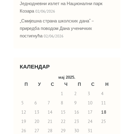
Једнодневни излет на Национални парк
Козара
02/06/2026
„Смијешна страна школских дана“ –
приредба поводом Дана ученичких
постигнућа
02/06/2026
КАЛЕНДАР
мај 2025.
П
У
С
Ч
П
С
Н
1
2
3
4
5
6
7
8
9
10
11
12
13
14
15
16
17
18
19
20
21
22
23
24
25
26
27
28
29
30
31